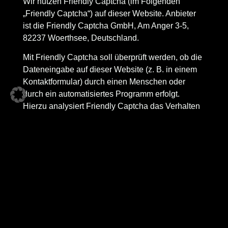
Wir nutzen Friendly Captcha (im Folgenden
„Friendly Captcha“) auf dieser Website. Anbieter
ist die Friendly Captcha GmbH, Am Anger 3-5,
82237 Woerthsee, Deutschland.
Mit Friendly Captcha soll überprüft werden, ob die
Dateneingabe auf dieser Website (z. B. in einem
Kontaktformular) durch einen Menschen oder
durch ein automatisiertes Programm erfolgt.
Hierzu analysiert Friendly Captcha das Verhalten
des Websitebesuchers anhand verschiedener
Merkmale. Zur Analyse wertet Friendly Captcha
verschiedene Informationen aus (z. B.
anonymisierte IP-Adresse, Referrer, Besuchszeit
etc.). Weitere Informationen hierzu finden Sie
unter:
https://friendlycaptcha.com/legal/privacy-
end-users/
.
Die Speicherung und Analyse der Daten erfolgt
auf Grundlage von Art. 6 Abs. 1 lit. f DSGVO. Der